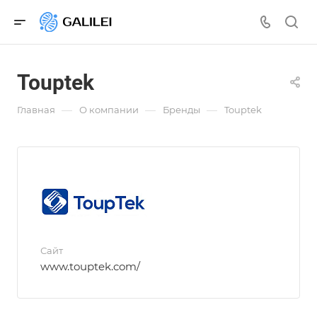
Touptek
—
—
—
Главная
О компании
Бренды
Touptek
Сайт
www.touptek.com/