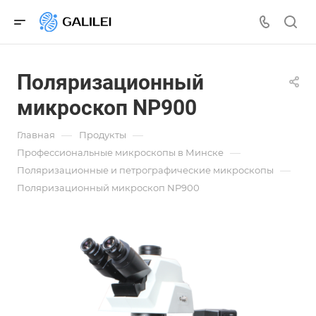
Поляризационный
микроскоп NP900
—
—
Главная
Продукты
—
Профессиональные микроскопы в Минске
—
Поляризационные и петрографические микроскопы
Поляризационный микроскоп NP900